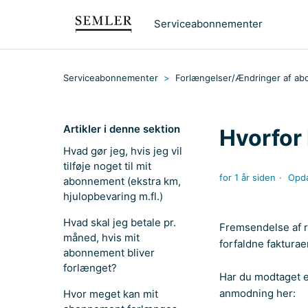
Serviceabonnementer
Serviceabonnementer
Forlængelser/Ændringer af a
Artikler i denne sektion
Hvorfor 
Hvad gør jeg, hvis jeg vil
tilføje noget til mit
for 1 år siden
Opda
abonnement (ekstra km,
hjulopbevaring m.fl.)
Hvad skal jeg betale pr.
Fremsendelse af ry
måned, hvis mit
forfaldne fakturae
abonnement bliver
forlænget?
Har du modtaget en
anmodning her:
Hvor meget kan mit