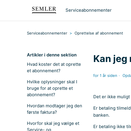
Serviceabonnementer
Serviceabonnementer
Oprettelse af abonnement
Artikler i denne sektion
Kan jeg
Hvad koster det at oprette
et abonnement?
for 1 år siden
Opda
Hvilke oplysninger skal I
bruge for at oprette et
abonnement?
Det er ikke mulig
Hvordan modtager jeg den
Er betaling tilmel
første faktura?
banken.
Hvorfor skal jeg vælge et
Er betaling ikke t
Service- og